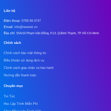
Liên hệ
Điện thoại:
0789.99.4747
Email:
info@newnet.vn
Địa chỉ:
554/10 Phạm Văn Đồng, P.13, Q.Bình Thạnh, TP. Hồ Chí Minh
Chính sách
Chính sách bảo mật thông tin
Điều khoản sử dụng dịch vụ
Chính sách giao nhận và bảo hành
Hướng dẫn thanh toán
Chuyên mục
Tin Tức
Học Lập Trình Miễn Phí