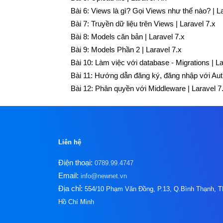
Bài 6:
Views là gì? Gọi Views như thế nào? | La
Bài 7:
Truyền dữ liệu trên Views | Laravel 7.x
Bài 8:
Models căn bản | Laravel 7.x
Bài 9:
Models Phần 2 | Laravel 7.x
Bài 10:
Làm việc với database - Migrations | La
Bài 11:
Hướng dẫn đăng ký, đăng nhập với Authe
Bài 12:
Phân quyền với Middleware | Laravel 7
Liên hệ
Điện thoại:
0789.99.4747
Email:
info@newnet.vn
Địa chỉ:
554/10 Phạm Văn Đồng, P.13, Q.Bình Thạnh, T
Hồ Chí Minh