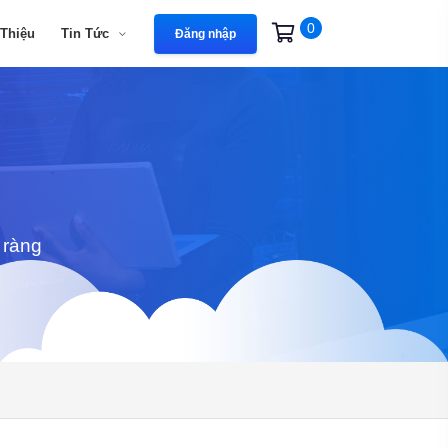
0
 Thiệu
Tin Tức
Đăng nhập
 ràng