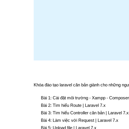
Khóa đào tạo laravel căn bản giành cho những ngườ
Bài 1:
Cài đặt môi trường - Xampp - Composer -
Bài 2:
Tìm hiểu Route | Laravel 7.x
Bài 3:
Tìm hiểu Controller căn bản | Laravel 7.x
Bài 4:
Làm việc với Request | Laravel 7.x
Bài 5:
Upload file | Laravel 7.x