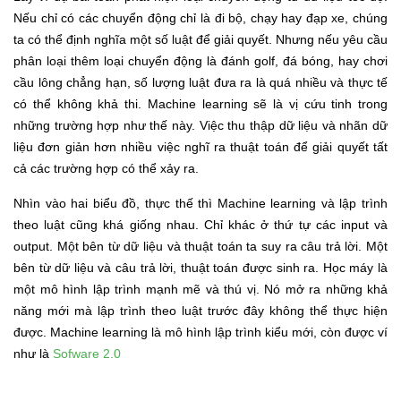
Nếu chỉ có các chuyển động chỉ là đi bộ, chạy hay đạp xe, chúng
ta có thể định nghĩa một số luật để giải quyết. Nhưng nếu yêu cầu
phân loại thêm loại chuyển động là đánh golf, đá bóng, hay chơi
cầu lông chẳng hạn, số lượng luật đưa ra là quá nhiều và thực tế
có thể không khả thi. Machine learning sẽ là vị cứu tinh trong
những trường hợp như thế này. Việc thu thập dữ liệu và nhãn dữ
liệu đơn giản hơn nhiều việc nghĩ ra thuật toán để giải quyết tất
cả các trường hợp có thể xảy ra.
Nhìn vào hai biểu đồ, thực thế thì Machine learning và lập trình
theo luật cũng khá giống nhau. Chỉ khác ở thứ tự các input và
output. Một bên từ dữ liệu và thuật toán ta suy ra câu trả lời. Một
bên từ dữ liệu và câu trả lời, thuật toán được sinh ra. Học máy là
một mô hình lập trình mạnh mẽ và thú vị. Nó mở ra những khả
năng mới mà lập trình theo luật trước đây không thể thực hiện
được. Machine learning là mô hình lập trình kiểu mới, còn được ví
như là
Sofware 2.0