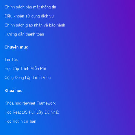
Chính sách bảo mật thông tin
Điều khoản sử dụng dịch vụ
Chính sách giao nhận và bảo hành
Hướng dẫn thanh toán
Chuyên mục
Tin Tức
Học Lập Trình Miễn Phí
Cộng Đồng Lập Trình Viên
Khoá học
Khóa học Newnet Framework
Học ReactJS Full Đầy Đủ Nhất
Học Kotlin cơ bản