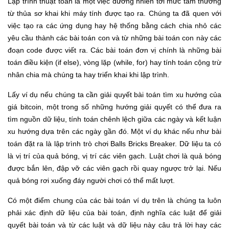
Lập trình thuật toán là một việc đương nhiên tới mức tầm thường
từ thủa sơ khai khi máy tính được tạo ra. Chúng ta đã quen với
việc tạo ra các ứng dụng hay hệ thống bằng cách chia nhỏ các
yêu cầu thành các bài toán con và từ những bài toán con này các
đoạn code được viết ra. Các bài toán đơn vị chính là những bài
toán điều kiện (if else), vòng lặp (while, for) hay tính toán cộng trừ
nhân chia mà chúng ta hay triển khai khi lập trình.
Lấy ví dụ nếu chúng ta cần giải quyết bài toán tìm xu hướng của
giá bitcoin, một trong số những hướng giải quyết có thể đưa ra
tìm nguồn dữ liệu, tính toán chênh lệch giữa các ngày và kết luận
xu hướng dựa trên các ngày gần đó. Một ví dụ khác nếu như bài
toán đặt ra là lập trình trò chơi Balls Bricks Breaker. Dữ liệu ta có
là vị trí của quả bóng, vị trí các viên gạch. Luật chơi là quả bóng
được bắn lên, đập vỡ các viên gạch rồi quay ngược trở lại. Nếu
quả bóng rơi xuống đáy người chơi có thể mất lượt.
Có một điểm chung của các bài toán ví dụ trên là chúng ta luôn
phải xác định dữ liệu của bài toán, định nghĩa các luật để giải
quyết bài toán và từ các luật và dữ liệu này câu trả lời hay các