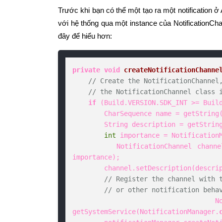
Trước khi bạn có thể một tạo ra một notification ở
với hệ thống qua một instance của NotificationCh
đây để hiểu hơn:
private
void
createNotificationChanne
// Create the NotificationChannel
// the NotificationChannel class 
if
 (Build.VERSION.SDK_INT >= Build
        CharSequence name = getString
        String description = getStri
int
 importance = NotificationM
        NotificationChannel chan
importance);

        channel.setDescription(description);

// Register the channel with 
// or other notification beha
        NotificationManager notificationManager = 
getSystemService(NotificationManager.