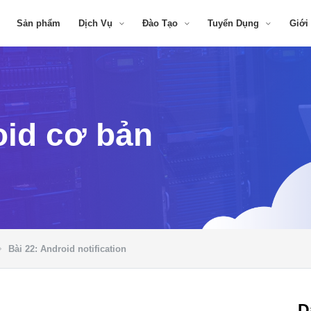
Sản phẩm
Dịch Vụ
Đào Tạo
Tuyển Dụng
Giới
oid cơ bản
Bài 22: Android notification
D