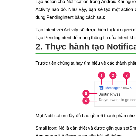
Tạo action cho Notification trong Android Khi ngư
Activity nào đó. Như vậy, bạn sẽ tạo một action c
dụng PendingIntent bằng cách sau:
Tạo Intent với Activity sẽ được hiển thị khi người 
Tạo PendingIntent để mang thông tin của Intent khi 
2. Thực hành tạo Notific
Trước tiên chúng ta hay tìm hiểu về các thành phần
Một Notification đầy đủ bao gồm 6 thành phần như 
Small icon: Nó là cần thiết và được gắn qua setSma
App name: Nó được cung cấp bởi hệ thống.