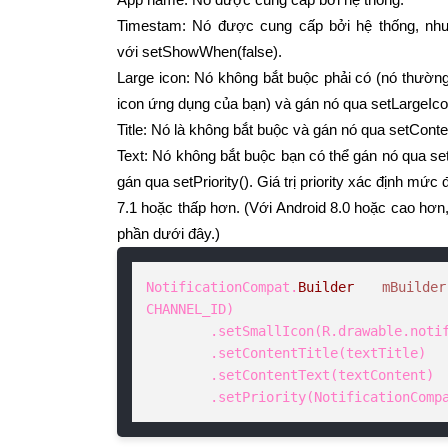
Timestam: Nó được cung cấp bởi hệ thống, nhưn
với setShowWhen(false).
Large icon: Nó không bắt buộc phải có (nó thườn
icon ứng dụng của bạn) và gán nó qua setLargeIco
Title: Nó là không bắt buộc và gán nó qua setConten
Text: Nó không bắt buộc bạn có thể gán nó qua set
gán qua setPriority(). Giá trị priority xác định mứ
7.1 hoặc thấp hơn. (Với Android 8.0 hoặc cao hơn,
phần dưới đây.)
NotificationCompat.
Builder
mBuilder
CHANNEL_ID)

        .setSmallIcon(R.drawable.notification_icon)

        .setContentTitle(textTitle)

        .setContentText(textContent)

        .setPriority(NotificationC