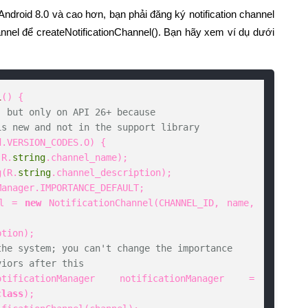
 Android 8.0 và cao hơn, bạn phải đăng ký notification channel
annel để createNotificationChannel(). Bạn hãy xem ví dụ dưới
l
()
 {

, but only on API 26+ because
is new and not in the support library
.VERSION_CODES.O) {

(R.
string
.channel_name);

ng(R.
string
.channel_description);

anager.IMPORTANCE_DEFAULT;

nel = 
new
 NotificationChannel(CHANNEL_ID, name, 
the system; you can't change the importance
viors after this
class
);
