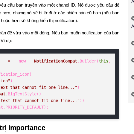
A
r yêu cầu bạn truyền vào một chanel ID. Nó được yêu cầu để
ao hơn, nhưng nó sẽ bị lờ đi ở các phiên bản cũ hơn (nếu bạn
 hoặc hơn sẽ không hiển thị notification).
A
 phần để vừa vào một dòng. Nếu bạn muốn notification của bạn
 Ví dụ:
=
new
NotificationCompat
.Builder(
this
, 
tion"
)

text that cannot fit one line..."
)

pat
.BigTextStyle()

 text that cannot fit one line..."
))

ompat.PRIORITY_DEFAULT);
trị importance