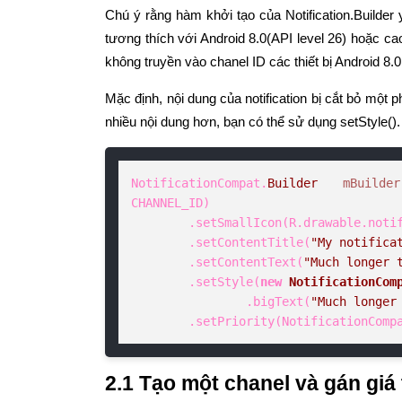
Chú ý rằng hàm khởi tạo của Notification.Builde
tương thích với Android 8.0(API level 26) hoặc c
không truyền vào chanel ID các thiết bị Android 8.0
Mặc định, nội dung của notification bị cắt bỏ một
nhiều nội dung hơn, bạn có thể sử dụng setStyle().
NotificationCompat.
Builder
mBuilder
CHANNEL_ID)

        .setSmallIcon(R.drawable.notification_icon)

        .setContentTitle(
"My notifica
        .setContentText(
"Much longer 
        .setStyle(
new
NotificationCom
                .bigText(
"Much longer
        .setPriority(NotificationC
2.1 Tạo một chanel và gán giá 