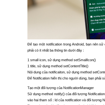
Để tạo một notification trong Android, bạn nên sử 
phải có ít nhất ba thông tin dưới đây :
1 small icon, sử dụng method setSmallIcon()
1 title, sử dụng method setContentTitle()
Nội dung của notificaiton, sử dụng method setCont
Để Notification hiển thị cho người dùng, bạn phải 
Tạo một đối tượng của NotificationManager
Sử dụng method notify() của đối tượng Notificati
vào hai tham số : Id của notification và đối tượng No