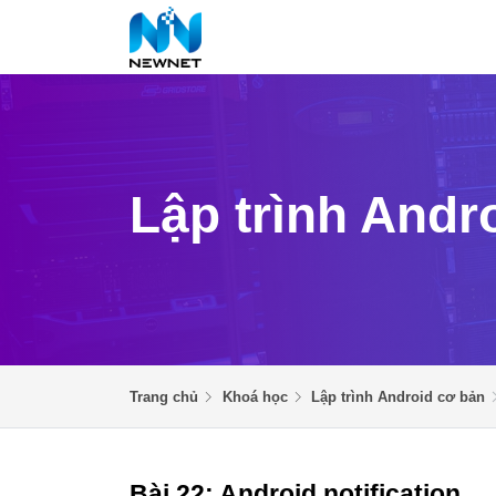
Lập trình Andr
Trang chủ
Khoá học
Lập trình Android cơ bản
Bài 22: Android notification