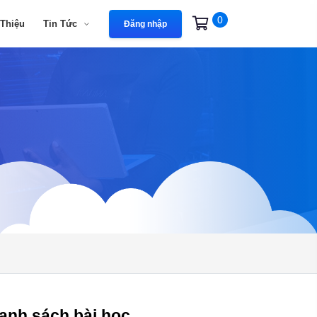
0
 Thiệu
Tin Tức
Đăng nhập
anh sách bài học