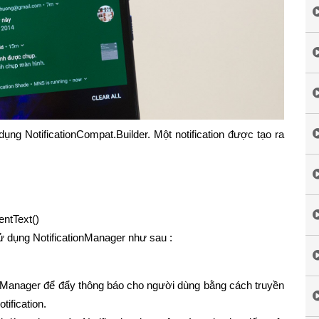
dụng NotificationCompat.Builder. Một notification được tạo ra
entText()
sử dụng NotificationManager như sau :
onManager để đẩy thông báo cho người dùng bằng cách truyền
tification.