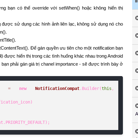
g bạn có thể override với setWhen() hoặc không hiển thị
g được sử dụng các hình ảnh liên lạc, không sử dụng nó cho
n().
tTitle().
ContentText(). Để gán quyền ưu tiên cho một notification bạn
c độ được hiển thị trong các tình huống khác nhau trong Android
 bạn phải gán giá trị chanel importance - sẽ được trình bày ở
=
new
NotificationCompat
.Builder(
this
, 
A
ompat.PRIORITY_DEFAULT);