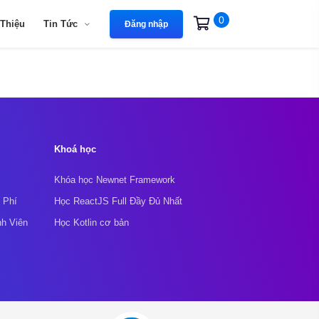
0
 Thiệu
Tin Tức
Đăng nhập
Khoá học
Khóa học Newnet Framework
 Phí
Học ReactJS Full Đầy Đủ Nhất
nh Viên
Học Kotlin cơ bản