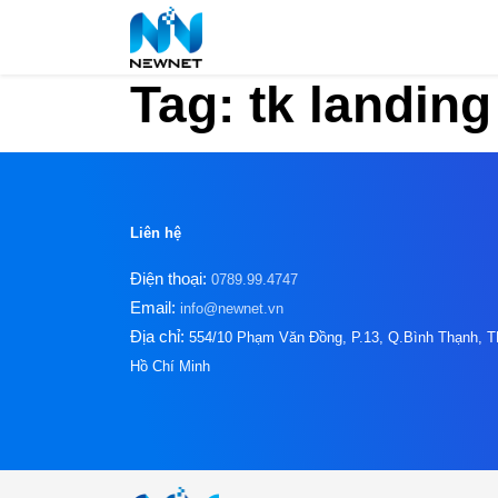
Tag: tk landin
Liên hệ
Điện thoại:
0789.99.4747
Email:
info@newnet.vn
Địa chỉ:
554/10 Phạm Văn Đồng, P.13, Q.Bình Thạnh, T
Hồ Chí Minh