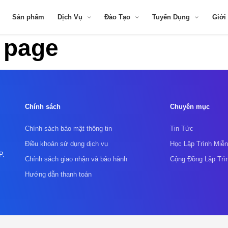
Sản phẩm
Dịch Vụ
Đào Tạo
Tuyển Dụng
Giới
g page
Chính sách
Chuyên mục
Chính sách bảo mật thông tin
Tin Tức
Điều khoản sử dụng dịch vụ
Học Lập Trình Miễn
P.
Chính sách giao nhận và bảo hành
Cộng Đồng Lập Trì
Hướng dẫn thanh toán