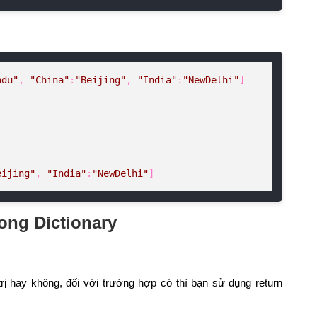
ndu"
, 
"China"
:
"Beijing"
, 
"India"
:
"NewDelhi"
]

eijing"
, 
"India"
:
"NewDelhi"
]
rong Dictionary
trị hay không, đối với trường hợp có thì bạn sử dụng return