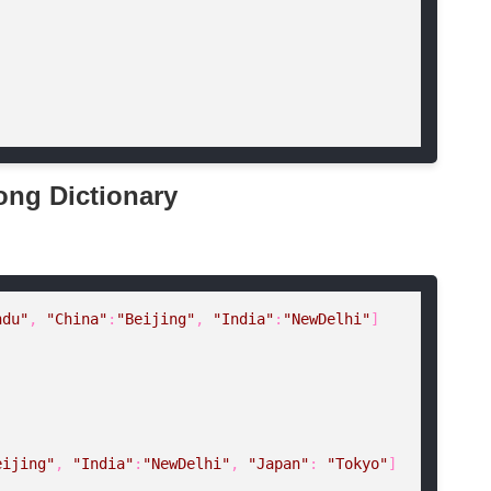
ong Dictionary
ndu"
, 
"China"
:
"Beijing"
, 
"India"
:
"NewDelhi"
]

eijing"
, 
"India"
:
"NewDelhi"
, 
"Japan"
: 
"Tokyo"
]