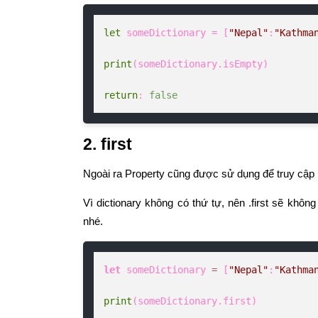
let
 someDictionary = [
"Nepal"
:
"Kathma
print
(someDictionary.isEmpty)

return
: 
false
2. first
Ngoài ra Property cũng được sử dụng để truy cập p
Vì dictionary không có thứ tự, nên .first sẽ khôn
nhé.
let
 someDictionary 
=
 [
"Nepal"
:
"Kathma
print
(someDictionary.first)
