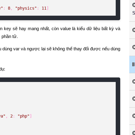
e"
: 
8
, 
"physics"
: 
11
]
S
ần key sẽ hay mang nhất, còn value là kiểu dữ liệu bất kỳ và
 phần tử.
ếu dùng var và ngược lại sẽ không thể thay đổi được nếu dùng
dụ:
va"
, 
2
: 
"php"
]
