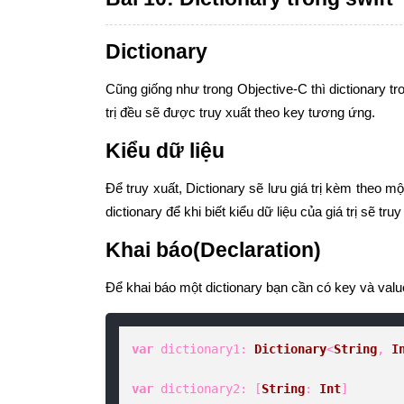
Dictionary
Cũng giống như trong Objective-C thì dictionary tr
trị đều sẽ được truy xuất theo key tương ứng.
Kiểu dữ liệu
Để truy xuất, Dictionary sẽ lưu giá trị kèm theo m
dictionary để khi biết kiểu dữ liệu của giá trị sẽ tr
Khai báo(Declaration)
Để khai báo một dictionary bạn cần có key và value
var
dictionary1
: 
Dictionary
<
String
, 
I
var
dictionary2
: [
String
: 
Int
]
