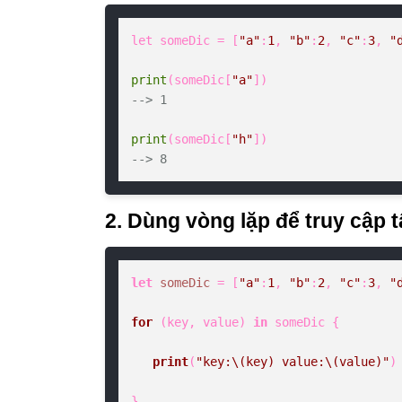
let someDic = [
"a"
:
1
, 
"b"
:
2
, 
"c"
:
3
, 
"
print
(someDic[
"a"
--> 1
print
(someDic[
"h"
--> 8
2. Dùng vòng lặp để truy cập 
let
someDic
 = [
"a"
:
1
, 
"b"
:
2
, 
"c"
:
3
, 
"
for
 (key, value) 
in
 someDic {

print
(
"key:\(key) value:\(value)"
)

}
