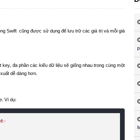
ong Swift cũng được sử dụng để lưu trữ các giá trị và mỗi giá
p
ột key, đa phần các kiểu dữ liệu sẽ giống nhau trong cùng một
uy xuất dễ dàng hơn.
. Ví dụ:
nt
>

M