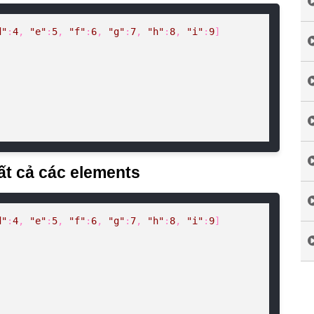
d"
:
4
, 
"e"
:
5
, 
"f"
:
6
, 
"g"
:
7
, 
"h"
:
8
, 
"i"
:
9
]

tất cả các elements
d"
:
4
, 
"e"
:
5
, 
"f"
:
6
, 
"g"
:
7
, 
"h"
:
8
, 
"i"
:
9
]
