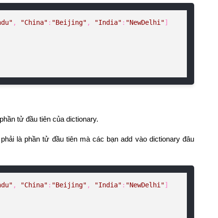
ndu"
, 
"China"
:
"Beijing"
, 
"India"
:
"NewDelhi"
]

hần tử đầu tiên của dictionary.
g phải là phần tử đầu tiên mà các bạn add vào dictionary đâu
ndu"
, 
"China"
:
"Beijing"
, 
"India"
:
"NewDelhi"
]
