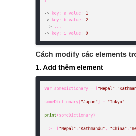
->
 key: a value: 
1
->
 key: b value: 
2
-
->
->
 key: i value: 
9
Cách modify các elements tr
1. Add thêm element
var
 someDictionary = [
"Nepal"
:
"Kathma
someDictionary[
"Japan"
] = 
"Tokyo"
print
(someDictionary)

-->  [
"Nepal"
:
"Kathmandu"
, 
"China"
:
"B