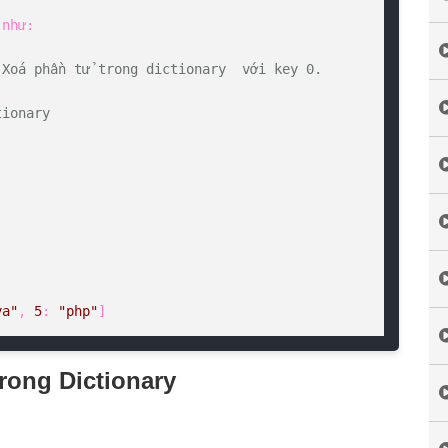
như:

 Xoá phần tử trong dictionary  với key 0.
tionary
va"
, 
5
: 
"php"
]
rong Dictionary