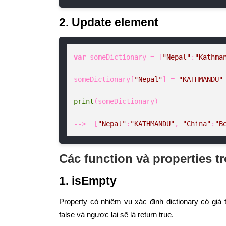
2. Update element
var
 someDictionary = [
"Nepal"
:
"Kathma
someDictionary[
"Nepal"
] = 
"KATHMANDU"
print
(someDictionary)

-->  [
"Nepal"
:
"KATHMANDU"
, 
"China"
:
"B
Các function và properties t
1. isEmpty
Property có nhiệm vụ xác định dictionary có giá 
false và ngược lại sẽ là return true.