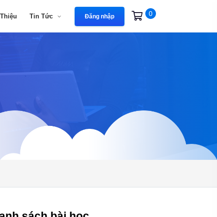
0
 Thiệu
Tin Tức
Đăng nhập
anh sách bài học