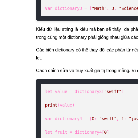
var
 dictionary3 = [
"Math"
: 
3
, 
"Scienc
Kiểu dữ liệu string là kiểu mà bạn sẽ thấy đa ph
trong cùng một dictionary phải giống nhau giữa các
Các biến dictionary có thể thay đổi các phần tử n
let.
Cách chỉnh sửa và truy xuất giá trị trong mảng. Ví 
let
 value = dictionary3[
"swift"
]

print
(value)

var
 dictionary4 = [
0
: 
"swift"
, 
1
: 
"ja
let
 fruit = dictionary4[
0
]
