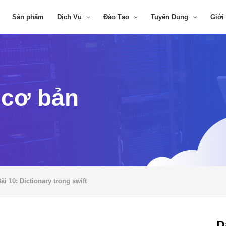
Sản phẩm
Dịch Vụ
Đào Tạo
Tuyển Dụng
Giới
t cơ bản
ài 10: Dictionary trong swift
D