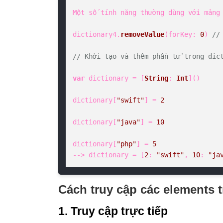
Một số tính năng thường dùng với mảng 
dictionary4.
removeValue
(
forKey
: 
0
) 
//
// Khởi tạo và thêm phần tử trong dic
var
 dictionary = [
String
: 
Int
]()

dictionary[
"swift"
] = 
2
dictionary[
"java"
] = 
10
dictionary[
"php"
] = 
5
--> dictionary = [
2
: 
"swift"
, 
10
: 
"ja
Cách truy cập các elements t
1. Truy cập trực tiếp