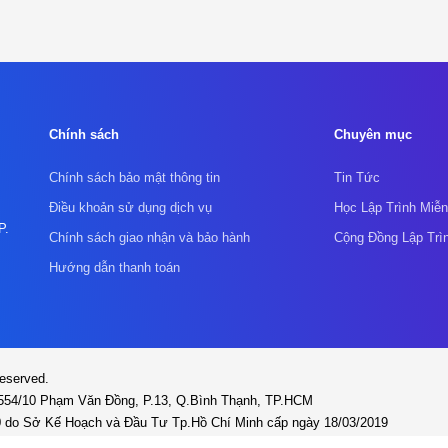
Chính sách
Chuyên mục
Chính sách bảo mật thông tin
Tin Tức
Điều khoản sử dụng dịch vụ
Học Lập Trình Miễn
P.
Chính sách giao nhận và bảo hành
Cộng Đồng Lập Trì
Hướng dẫn thanh toán
Reserved.
 554/10 Phạm Văn Đồng, P.13, Q.Bình Thạnh, TP.HCM
0 do Sở Kế Hoạch và Đầu Tư Tp.Hồ Chí Minh cấp ngày 18/03/2019