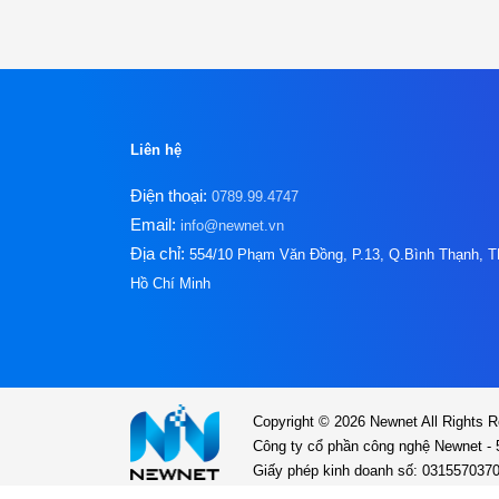
Liên hệ
Điện thoại:
0789.99.4747
Email:
info@newnet.vn
Địa chỉ:
554/10 Phạm Văn Đồng, P.13, Q.Bình Thạnh, T
Hồ Chí Minh
Copyright © 2026
Newnet
All Rights 
Công ty cổ phần công nghệ Newnet -
Giấy phép kinh doanh số: 031557037