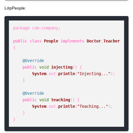
LớpPeople:
package com.
company
;

public
class
People
implements
Doctor
,
Teacher
{

@Override
public
void
injecting
(
) {

System
.
out
.
println
(
"Injecting..."
);

    }

@Override
public
void
teaching
(
) {

System
.
out
.
println
(
"Teaching..."
);

    }

}