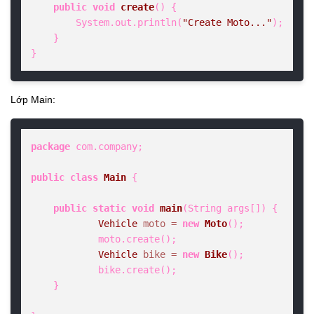
public
void
create
()
 {

        System.out.println(
"Create Moto..."
);

    }

}
Lớp Main:
package
 com.company;

public
class
Main
 {

public
static
void
main
(String args[])
 {

Vehicle
moto
=
new
Moto
();

            moto.create();

Vehicle
bike
=
new
Bike
();

            bike.create();

    }
