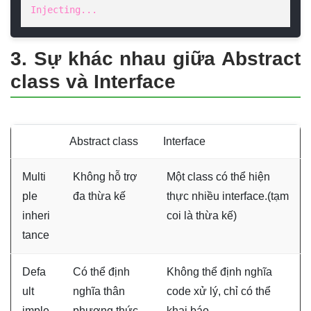
Injecting...
3. Sự khác nhau giữa Abstract
class và Interface
Abstract class
Interface
Multi
Không hỗ trợ
Một class có thể hiện
ple
đa thừa kế
thực nhiều interface.(tạm
inheri
coi là thừa kế)
tance
Defa
Có thể định
Không thể định nghĩa
ult
nghĩa thân
code xử lý, chỉ có thể
imple
phương thức,
khai báo.