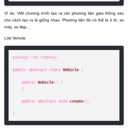
Ví dụ: Viết chương trình tạo ra các phương tiện giao thông sao
cho cách tạo ra là giống nhau. Phương tiện đó có thể là ô tô, xe
máy, xe đạp,...
Lớp Vehicle:
package com.company;

public
abstract
class
Vehicle
 {

public
Vehicle
()
 {

    }

public
abstract
void
create
()
;

}