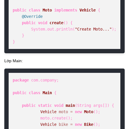
public
class
Moto
implements
Vehicle
 {

@Override
public
void
create
()
 {

        System.out.println(
"Create Moto..."
);

    }

}
Lớp Main:
package
 com.company;

public
class
Main
 {

public
static
void
main
(String args[])
 {

Vehicle
moto
=
new
Moto
();

            moto.create();

Vehicle
bike
=
new
Bike
();
