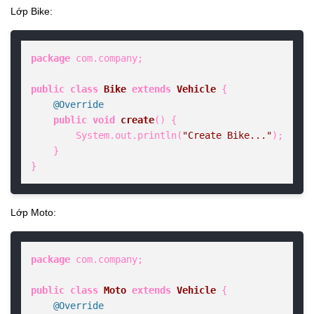
Lớp Bike:
package
 com.company;

public
class
Bike
extends
Vehicle
 {

@Override
public
void
create
()
 {

        System.out.println(
"Create Bike..."
);

    }

}
Lớp Moto:
package
 com.company;

public
class
Moto
extends
Vehicle
 {

@Override