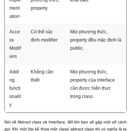
ment
property
ation
Acce
Có thể xác
Mọi phương thức,
ss
định modifier
property đều mặc định là
Modif
public.
iers
Addi
Không cần
Mọi phương thức,
ng
thiết
property của interface
functi
cần được hiện thực
onalit
trong class.
y
Nói về Abtract class và Interface, đôi khi bạn sẽ gặp một số cách
gọi: Khi một lớp kế thừa một class/ abtract class thì có nghĩa là ta