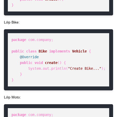
}
Lớp Bike:
package
 com.company;

public
class
Bike
implements
Vehicle
 {

@Override
public
void
create
()
 {

        System.out.println(
"Create Bike..."
);

    }

}
Lớp Moto:
package
 com.company;
