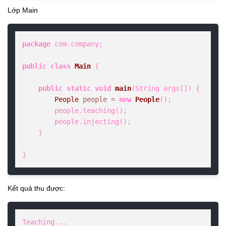
Lớp Main
package
 com.company;

public
class
Main
 {

public
static
void
main
(String args[])
 {

People
people
=
new
People
();

        people.teaching();

        people.injecting();

    }

}
Kết quả thu được:
Teaching...
