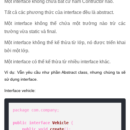
Một interface không chứa bất cứ hàm Contructor nào.
Tất cả các phương thức của interface đều là abstract.
Một interface không thể chứa một trường nào trừ các
trường vừa static và final.
Một interface không thể kế thừa từ lớp, nó được triển khai
bởi một lớp.
Một interface có thể kế thừa từ nhiều interface khác.
Ví dụ: Vẫn yêu cầu như phần Abstract class, nhưng chúng ta sẽ
sử dụng interface.
Interface vehicle:
package com.company;

public
interface
Vehicle
 {

public
void
create
()
;
