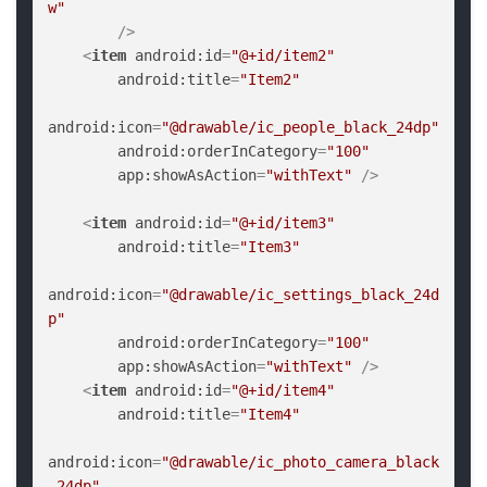
w"
        />
<
item
android:id
=
"@+id/item2"
android:title
=
"Item2"
android:icon
=
"@drawable/ic_people_black_24dp"
android:orderInCategory
=
"100"
app:showAsAction
=
"withText"
 />
<
item
android:id
=
"@+id/item3"
android:title
=
"Item3"
android:icon
=
"@drawable/ic_settings_black_24d
p"
android:orderInCategory
=
"100"
app:showAsAction
=
"withText"
 />
<
item
android:id
=
"@+id/item4"
android:title
=
"Item4"
android:icon
=
"@drawable/ic_photo_camera_black
_24dp"