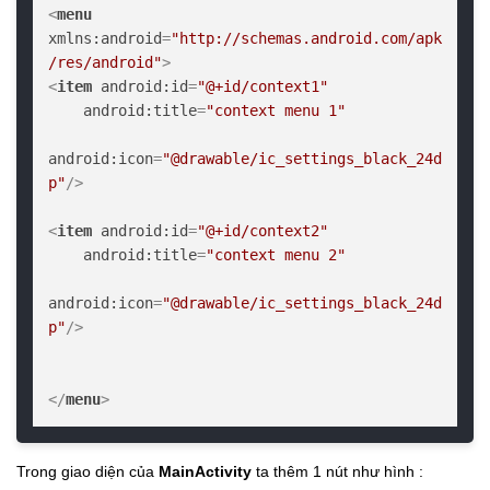
<
menu
xmlns:android
=
"http://schemas.android.com/apk
/res/android"
>
<
item
android:id
=
"@+id/context1"
android:title
=
"context menu 1"
android:icon
=
"@drawable/ic_settings_black_24d
p"
/>
<
item
android:id
=
"@+id/context2"
android:title
=
"context menu 2"
android:icon
=
"@drawable/ic_settings_black_24d
p"
/>
</
menu
>
Trong giao diện của
MainActivity
ta thêm 1 nút như hình :