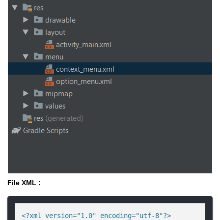
File XML :
<?xml version="1.0" encoding="utf-8"?>