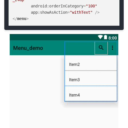
android:orderInCategory
=
"100"
app:showAsAction
=
"withText"
 />
</
menu
>