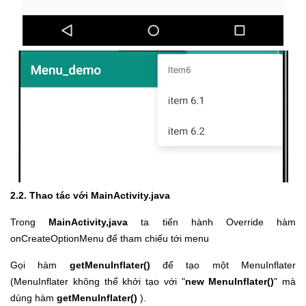
2.2. Thao tác với MainActivity.java
Trong
MainActivity,java
ta tiến hành Override hàm
onCreateOptionMenu để tham chiếu tới menu
Gọi hàm
getMenuInflater()
để tạo một MenuInflater
(MenuInflater không thể khởi tạo với "
new MenuInflater()
" mà
dùng hàm
getMenuInflater()
).