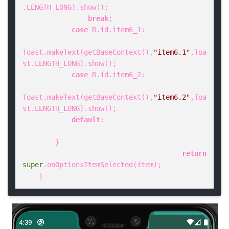
.LENGTH_LONG).show();

break
;

case
 R.id.item6_1:

Toast.makeText(getBaseContext(),
"item6.1"
,Toa
st.LENGTH_LONG).show();

case
 R.id.item6_2:

Toast.makeText(getBaseContext(),
"item6.2"
,Toa
st.LENGTH_LONG).show();

default
:

        }

return
super
.onOptionsItemSelected(item);

    }