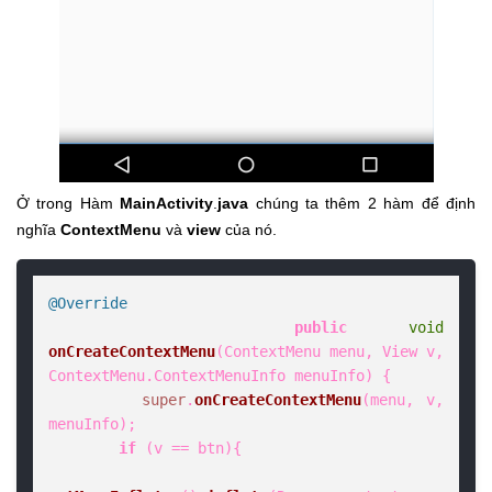
Ở trong Hàm
MainActivity
.
java
chúng ta thêm 2 hàm để định
nghĩa
ContextMenu
và
view
của nó.
@Override
public
void
onCreateContextMenu
(
ContextMenu menu, View v, 
ContextMenu.ContextMenuInfo menuInfo
) {

super
.
onCreateContextMenu
(menu, v, 
menuInfo);

if
 (v == btn){
