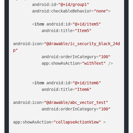
android:id
=
"@+id/group1"
android:checkableBehavior
=
"none"
>
<
item
android:id
=
"@+id/item5"
android:title
=
"Item5"
android:icon
=
"@drawable/ic_security_black_24d
p"
android:orderInCategory
=
"100"
app:showAsAction
=
"withText"
 />
<
item
android:id
=
"@+id/item6"
android:title
=
"Item6"
android:icon
=
"@drawable/abc_vector_test"
android:orderInCategory
=
"100"
app:showAsAction
=
"collapseActionView"
 >