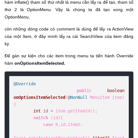
hàm inflate() tham số thứ nhất là menu cần lấy ra để tạo, tham số
thứ 2 là OptionMenu. Vậy là chúng ta đã tạo xong một
OptionMenu,
còn những dòng code có comment là dùng để lấy ra ActionView
của một Item, ở đây mình lấy ra cái SearchView của item đăng
ký.
Để gán sự kiện cho các item trong menu ta tiến hành Override
hàm
onOptionsItemSelected.
@Override
public
boolean
onOptionsItemSelected
(
@NonNull
 MenuItem item)
{

int
id
=
 item.getItemId();

switch
 (id){

case
 R.id.item2:

Toast.makeText(getBaseContext(),
"item2"
,Toast