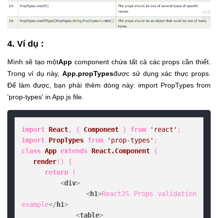
4. Ví dụ :
Mình sẽ tạo một
App
component chứa tất cả các props cần thiết.
Trong ví dụ này,
App.propTypes
được sử dụng xác thực props.
Để làm được, bạn phải thêm dòng này: import PropTypes from
'prop-types' in App.js file.
import
React
, { 
Component
 } 
from
'react'
import
PropTypes
from
'prop-types'
class
App
extends
React.Component
 {  

render
(
) {  

return
 (  

<
div
>
<
h1
>
ReactJS Props validation 
example
</
h1
>
<
table
>