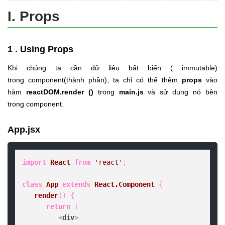
I. Props
1 . Using Props
Khi chúng ta cần dữ liệu bất biến (
immutable
)
trong
component
(thành phần), ta chỉ có thể thêm
props
vào
hàm
reactDOM.render ()
trong
main.js
và sử dụng nó bên
trong
component
.
App.jsx
import
React
from
'react'
;

class
App
extends
React.Component
 {

render
(
) {

return
 (

<
div
>