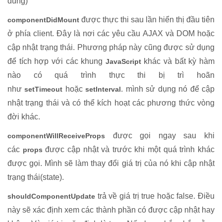
dùng)
được thực thi sau lần hiển thị đầu tiên
componentDidMount
ở phía client. Đây là nơi các yêu cầu AJAX và DOM hoặc
cập nhật trạng thái. Phương pháp này cũng được sử dụng
để tích hợp với các khung
khác và bất kỳ hàm
JavaScript
nào có quá trình thực thi bị trì hoãn
như
hoặc
. mình sử dụng nó để cập
setTimeout
setInterval
nhật trạng thái và có thể kích hoạt các phương thức vòng
đời khác.
được gọi ngay sau khi
componentWillReceiveProps
các
được cập nhật và trước khi một quá trình khác
props
được gọi. Mình sẽ làm thay đổi giá trị của nó khi cập nhật
trạng thái(state).
trả về giá trị
true
hoặc
false
. Điều
shouldComponentUpdate
này sẽ xác định xem các thành phần có được cập nhật hay