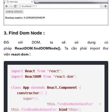
3. Find Dom Node :
Đối với DOM, ta sẽ sử dụng cú
pháp
ReactDOM.findDOMNode().
Ta cần phải import thư
viện
react-dom :
import
React
from
'react'
import
ReactDOM
from
'react-dom'
;

class
App
extends
React.Component
 {

constructor
(
) {

super
();

this
.
findDomNodeHandler
 = 
this
.
findDomNodeHandler
.
bind
(
this
);
