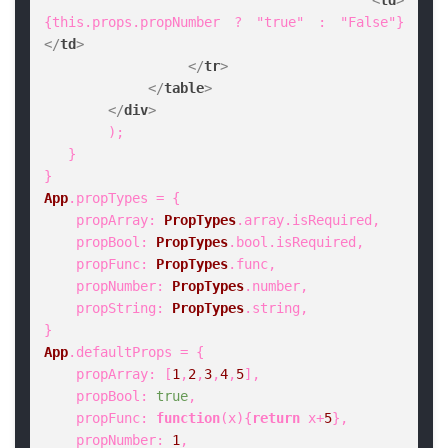
<
td
>
{this.props.propNumber ? "true" : "False"}
</
td
>
</
tr
>
</
table
>
</
div
>
        );  

   }  

App
.
propTypes
 = {  

propArray
: 
PropTypes
.
array
.
isRequired
,  

propBool
: 
PropTypes
.
bool
.
isRequired
,  

propFunc
: 
PropTypes
.
func
,  

propNumber
: 
PropTypes
.
number
,  

propString
: 
PropTypes
.
string
,   

App
.
defaultProps
 = {  

propArray
: [
1
,
2
,
3
,
4
,
5
],  

propBool
: 
true
,  

propFunc
: 
function
(
x
){
return
 x+
5
},  

propNumber
: 
1
,  
