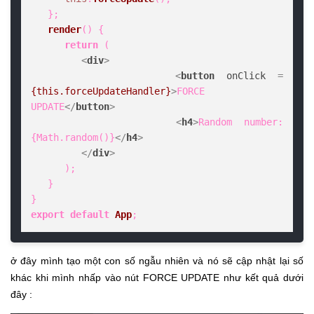
   };

render
(
) {

return
 (

<
div
>
<
button
onClick
 = 
{this.forceUpdateHandler}
>
FORCE 
UPDATE
</
button
>
<
h4
>
Random number: 
{Math.random()}
</
h4
>
</
div
>
      );

   }

export
default
App
;
ở đây mình tạo một con số ngẫu nhiên và nó sẽ cập nhật lại số
khác khi mình nhấp vào nút FORCE UPDATE như kết quả dưới
đây :