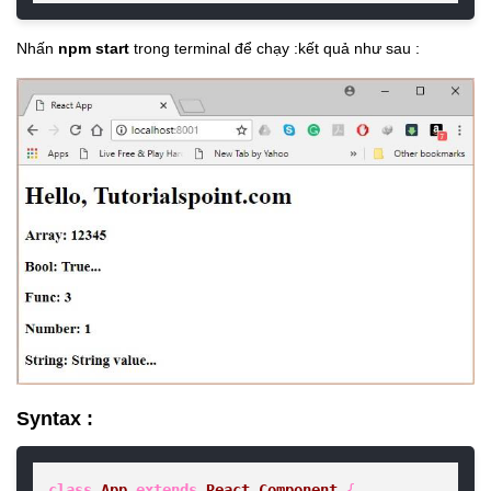
Nhấn
npm start
trong
terminal
để chạy :kết quả như sau :
Syntax :
class
App
extends
React.Component
 {  
