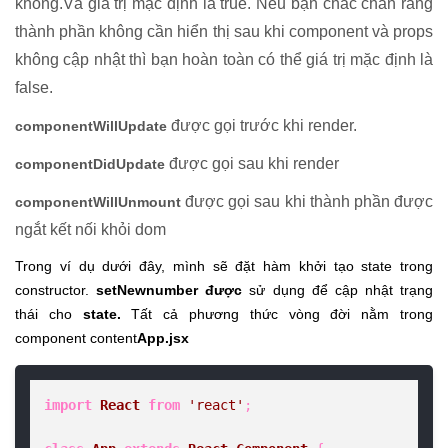
không.Và giá trị mặc định là true. Nếu bạn chắc chắn rằng
thành phần không cần hiển thị sau khi component và props
không cập nhật thì bạn hoàn toàn có thể giá trị mặc định là
false.
được gọi trước khi render.
componentWillUpdate
được gọi sau khi render
componentDidUpdate
được gọi sau khi thành phần được
componentWillUnmount
ngắt kết nối khỏi dom
Trong ví dụ dưới đây, mình sẽ đặt hàm khởi tạo state trong
constructor.
setNewnumber được
sử dụng để cập nhật trạng
thái cho
state.
Tất cả phương thức vòng đời nằm trong
component content
App.jsx
import
React
from
'react'
;
