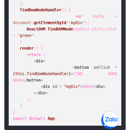
   };

findDomNodeHandler
(
) {

var
 myDiv = 
document
.
getElementById
(
'myDiv'
);

ReactDOM
.
findDOMNode
(myDiv).
style
.
color
= 
'green'
;

   }

render
(
) {

return
 (

<
div
>
<
button
onClick
 = 
{this.findDomNodeHandler}
>
FIND DOME 
NODE
</
button
>
<
div
id
 = 
"myDiv"
>
NODE
</
div
>
</
div
>
      );

   }

export
default
App
;