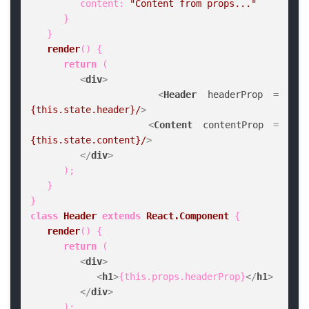
content
: 
"Content from props..."
      }

   }

render
(
) {

return
 (

<
div
>
<
Header
headerProp
 = 
{this.state.header}/
>
<
Content
contentProp
 = 
{this.state.content}/
>
</
div
>
      );

   }

class
Header
extends
React.Component
 {

render
(
) {

return
 (

<
div
>
<
h1
>
{this.props.headerProp}
</
h1
>
</
div
>
      );
