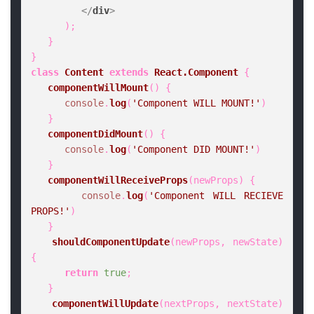
</
div
>
      );

   }

class
Content
extends
React.Component
 {

componentWillMount
(
) {

console
.
log
(
'Component WILL MOUNT!'
)

   }

componentDidMount
(
) {

console
.
log
(
'Component DID MOUNT!'
)

   }

componentWillReceiveProps
(
newProps
) {    

console
.
log
(
'Component WILL RECIEVE 
PROPS!'
)

   }

shouldComponentUpdate
(
newProps, newState
) 
{

return
true
;

   }

componentWillUpdate
(
nextProps, nextState
) 