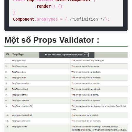
render
(
) {}  

Component
.
propTypes
 = { 
/*Definition */
};
Một số Props Validator :