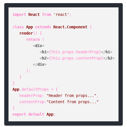
import
React
from
'react'
;

class
App
extends
React.Component
 {

render
(
) {

return
 (

<
div
>
<
h1
>
{this.props.headerProp}
</
h1
>
<
h2
>
{this.props.contentProp}
</
h2
>
</
div
>
      );

   }

App
.
defaultProps
 = {

headerProp
: 
"Header from props..."
,

contentProp
:
"Content from props..."
export
default
App
;