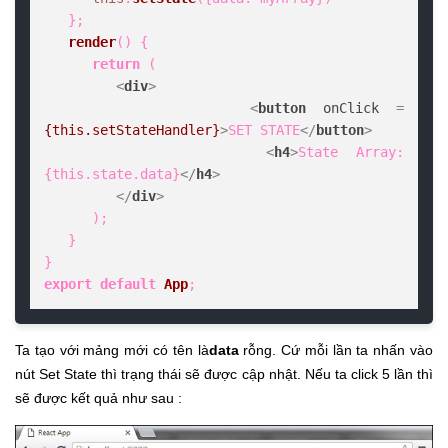
   };

render
(
) {

return
 (

<
div
>
<
button
onClick
 = 
{this.setStateHandler}
>
SET STATE
</
button
>
<
h4
>
State Array: 
{this.state.data}
</
h4
>
</
div
>
      );

   }

export
default
App
;
Ta tạo với mảng mới có tên là
data
rỗng. Cứ mỗi lần ta nhấn vào
nút Set State thì trạng thái sẽ được cập nhật. Nếu ta click 5 lần thì
sẽ được kết quả như sau :