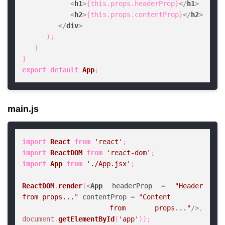
<
h1
>
{this.props.headerProp}
</
h1
>
<
h2
>
{this.props.contentProp}
</
h2
>
</
div
>
      );

   }

export
default
App
;
main.js
import
React
from
'react'
import
ReactDOM
from
'react-dom'
import
App
from
'./App.jsx'
;

ReactDOM
.
render
(
<
App
headerProp
 = 
"Header 
from props..."
contentProp
 = 
"Content

   from props..."
/>
, 
document
.
getElementById
(
'app'
));
