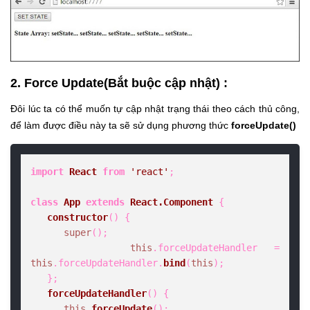
2. Force Update(Bắt buộc cập nhật) :
Đôi lúc ta có thể muốn tự cập nhật trạng thái theo cách thủ công,
để làm được điều này ta sẽ sử dụng phương thức
forceUpdate()
import
React
from
'react'
;

class
App
extends
React.Component
 {

constructor
(
) {

super
();

this
.
forceUpdateHandler
 = 
this
.
forceUpdateHandler
.
bind
(
this
);

   };

forceUpdateHandler
(
) {

this
.
forceUpdate
();
