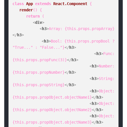
class
App
extends
React.Component
 {

render
(
) {

return
 (

<
div
>
<
h3
>
Array: {this.props.propArray}
</
h3
>
<
h3
>
Bool: {this.props.propBool ? 
"True..." : "False..."}
</
h3
>
<
h3
>
Func: 
{this.props.propFunc(3)}
</
h3
>
<
h3
>
Number: 
{this.props.propNumber}
</
h3
>
<
h3
>
String: 
{this.props.propString}
</
h3
>
<
h3
>
Object: 
{this.props.propObject.objectName1}
</
h3
>
<
h3
>
Object: 
{this.props.propObject.objectName2}
</
h3
>
<
h3
>
Object: 
{this.props.propObject.objectName3}
</
h3
>