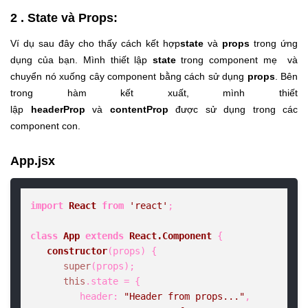
2 . State và Props:
Ví dụ sau đây cho thấy cách kết hợp
state
và
props
trong ứng
dụng của bạn. Mình thiết lập
state
trong component mẹ và
chuyển nó xuống cây component bằng cách sử dụng
props
. Bên
trong hàm kết xuất, mình thiết
lập
headerProp
và
contentProp
được sử dụng trong các
component con.
App.jsx
import
React
from
'react'
;

class
App
extends
React.Component
 {

constructor
(
props
) {

super
(props);

this
.
state
 = {

header
: 
"Header from props..."
,
