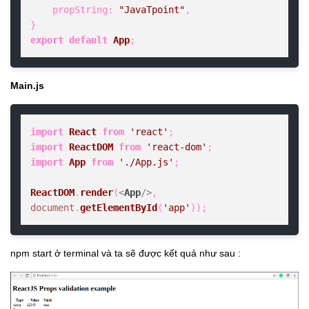
propString
: 
"JavaTpoint"
,  

export
default
App
;
Main.js
import
React
from
'react'
import
ReactDOM
from
'react-dom'
import
App
from
'./App.js'
;  

ReactDOM
.
render
(
<
App
/>
, 
document
.
getElementById
(
'app'
));
npm start ở terminal và ta sẽ được kết quả như sau :