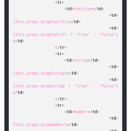
<
tr
>
<
td
>
Function
</
td
>
<
td
>
{this.props.propFunc(5)}
</
td
>
<
td
>
{this.props.propFunc(5) ? "true" : "False"}
</
td
>
</
tr
>
<
tr
>
<
td
>
String
</
td
>
<
td
>
{this.props.propString}
</
td
>
<
td
>
{this.props.propString ? "true" : "False"}
</
td
>
</
tr
>
<
tr
>
<
td
>
Number
</
td
>
<
td
>
{this.props.propNumber}
</
td
>