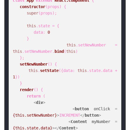
class
App
extends
React.Component
 {

constructor
(
props
) {

super
(props);

this
.
state
 = {

data
: 
0
      }

this
.
setNewNumber
 = 
this
.
setNewNumber
.
bind
(
this
)

   };

setNewNumber
(
) {

this
.
setState
({
data
: 
this
.
state
.
data
 + 
1
})

   }

render
(
) {

return
 (

<
div
>
<
button
onClick
 = 
{this.setNewNumber}
>
INCREMENT
</
button
>
<
Content
myNumber
 = 
{this.state.data}
>
</
Content
>