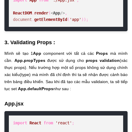
ReactDOM
.
render
(
<
App
/>
, 
document
.
getElementById
(
'app'
));
3. Validating Props :
Mình sẽ tạo 1
App
component với tất cả các
Props
mà mình
cần.
App.propTypes
được sử dụng cho
props validation
(xác
thực props). Nếu trường hợp một số props không sử dụng chính
xác kiểu(type) mà mình đã chỉ định thì ta sẽ nhận được cảnh báo
trên bảng điều khiển. Sau khi đã tạo các mẫu validaion, ta sẽ tiếp
tục set
App.defaultProps
như sau :
App.jsx
import
React
from
'react'
;
