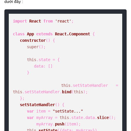
dưới đây :
import
React
from
'react'
;

class
App
extends
React.Component
 {

constructor
(
) {

super
();

this
.
state
 = {

data
: []

      }

this
.
setStateHandler
 = 
this
.
setStateHandler
.
bind
(
this
);

   };

setStateHandler
(
) {

var
 item = 
"setState..."
var
 myArray = 
this
.
state
.
data
.
slice
();

	  myArray.
push
(item);

this
.
setState
({
data
: myArray})
