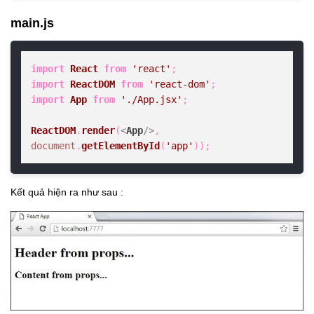
main.js
import
React
from
'react'
import
ReactDOM
from
'react-dom'
import
App
from
'./App.jsx'
;

ReactDOM
.
render
(
<
App
/>
, 
document
.
getElementById
(
'app'
));
Kết quả hiện ra như sau :