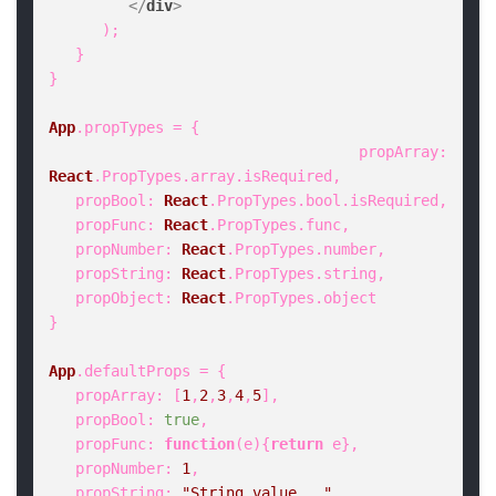
</
div
>
      );

   }

}

App
.
propTypes
 = {

propArray
: 
React
.
PropTypes
.
array
.
isRequired
,

propBool
: 
React
.
PropTypes
.
bool
.
isRequired
,

propFunc
: 
React
.
PropTypes
.
func
,

propNumber
: 
React
.
PropTypes
.
number
,

propString
: 
React
.
PropTypes
.
string
,

propObject
: 
React
.
PropTypes
.
object
}

App
.
defaultProps
 = {

propArray
: [
1
,
2
,
3
,
4
,
5
],

propBool
: 
true
,

propFunc
: 
function
(
e
){
return
 e},

propNumber
: 
1
,

propString
: 
"String value..."
,
