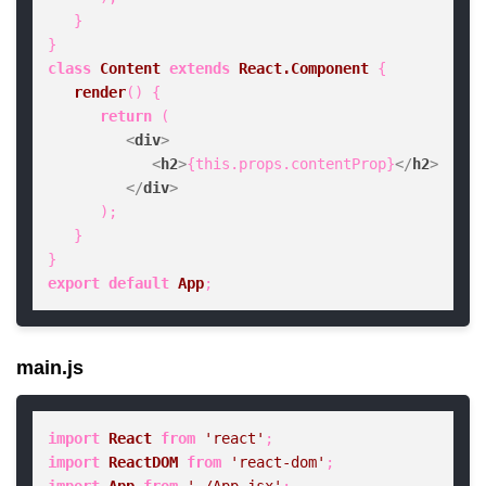
   }

class
Content
extends
React.Component
 {

render
(
) {

return
 (

<
div
>
<
h2
>
{this.props.contentProp}
</
h2
>
</
div
>
      );

   }

export
default
App
;
main.js
import
React
from
'react'
import
ReactDOM
from
'react-dom'
import
App
from
'./App.jsx'
;
