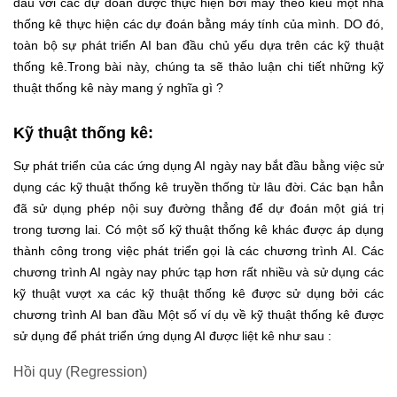
đầu với các dự đoán được thực hiện bởi máy theo kiểu một nhà
thống kê thực hiện các dự đoán bằng máy tính của mình. DO đó,
toàn bộ sự phát triển AI ban đầu chủ yếu dựa trên các kỹ thuật
thống kê.Trong bài này, chúng ta sẽ thảo luận chi tiết những kỹ
thuật thống kê này mang ý nghĩa gì ?
Kỹ thuật thống kê:
Sự phát triển của các ứng dụng AI ngày nay bắt đầu bằng việc sử
dụng các kỹ thuật thống kê truyền thống từ lâu đời. Các bạn hẳn
đã sử dụng phép nội suy đường thẳng để dự đoán một giá trị
trong tương lai. Có một số kỹ thuật thống kê khác được áp dụng
thành công trong việc phát triển gọi là các chương trình AI. Các
chương trình AI ngày nay phức tạp hơn rất nhiều và sử dụng các
kỹ thuật vượt xa các kỹ thuật thống kê được sử dụng bởi các
chương trình AI ban đầu Một số ví dụ về kỹ thuật thống kê được
sử dụng để phát triển ứng dụng AI được liệt kê như sau :
Hồi quy (Regression)