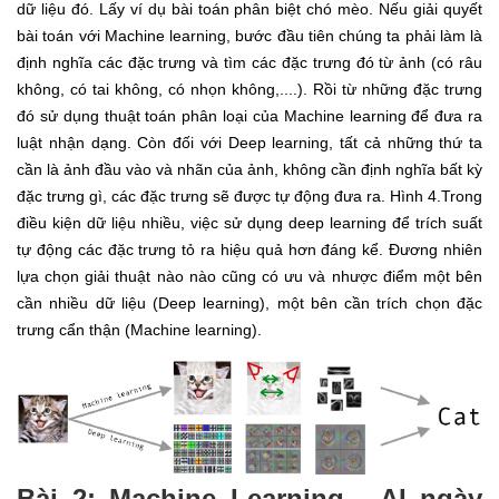
dữ liệu đó. Lấy ví dụ bài toán phân biệt chó mèo. Nếu giải quyết
bài toán với Machine learning, bước đầu tiên chúng ta phải làm là
định nghĩa các đặc trưng và tìm các đặc trưng đó từ ảnh (có râu
không, có tai không, có nhọn không,....). Rồi từ những đặc trưng
đó sử dụng thuật toán phân loại của Machine learning để đưa ra
luật nhận dạng. Còn đối với Deep learning, tất cả những thứ ta
cần là ảnh đầu vào và nhãn của ảnh, không cần định nghĩa bất kỳ
đặc trưng gì, các đặc trưng sẽ được tự động đưa ra. Hình 4.Trong
điều kiện dữ liệu nhiều, việc sử dụng deep learning để trích suất
tự động các đặc trưng tỏ ra hiệu quả hơn đáng kể. Đương nhiên
lựa chọn giải thuật nào nào cũng có ưu và nhược điểm một bên
cần nhiều dữ liệu (Deep learning), một bên cần trích chọn đặc
trưng cẩn thận (Machine learning).
Bài 2: Machine Learning - AI ngày