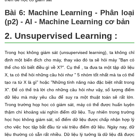
Bài 6: Machine Learning - Phân loại
(p2) - AI - Machine Learning cơ bản
2. Unsupervised Learning :
Trong học không giám sát (unsupervised learning), ta không chỉ
định một biến đích cho máy, thay vào đó ta sẽ hỏi máy "Bạn có
thể cho tôi biết điều gì về X?". Cụ thể , ta đưa ta một tập dữ liệu
X, ta có thể hỏi những câu hỏi như " 5 nhóm tốt nhất mà ta có thể
tạo ra từ X là gì" hoặc "Những tính năng nào đặc biệt nhất trong
X". Để có thể trả lời cho những câu hỏi như vậy, số lượng điểm
dữ liệu mà máy yêu cầu để suy ra một thuật toán sẽ rất lớn.
Trong trường họp học có giám sát, máy có thể được huấn luyện
thậm chí khoảng vài nghìn điểm dữ liệu. Tuy nhiên trong trường
học học không giám sát, số điểm dữ liệu được chấp nhận hợp lý
cho việc học tập bắt đầu từ vài triệu điểm dữ liệu. Ngày nay, dữ
liệu thường có sẵn rất nhiều. Dữ liệu lý tưởng là dữ liệu đã được