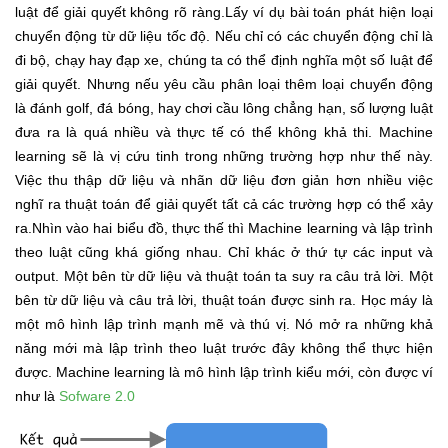
luật để giải quyết không rõ ràng.Lấy ví dụ bài toán phát hiện loại
chuyển động từ dữ liệu tốc độ. Nếu chỉ có các chuyển động chỉ là
đi bộ, chạy hay đạp xe, chúng ta có thể định nghĩa một số luật để
giải quyết. Nhưng nếu yêu cầu phân loại thêm loại chuyển động
là đánh golf, đá bóng, hay chơi cầu lông chẳng hạn, số lượng luật
đưa ra là quá nhiều và thực tế có thể không khả thi. Machine
learning sẽ là vị cứu tinh trong những trường hợp như thế này.
Việc thu thập dữ liệu và nhãn dữ liệu đơn giản hơn nhiều việc
nghĩ ra thuật toán để giải quyết tất cả các trường hợp có thể xảy
ra.Nhìn vào hai biểu đồ, thực thế thì Machine learning và lập trình
theo luật cũng khá giống nhau. Chỉ khác ở thứ tự các input và
output. Một bên từ dữ liệu và thuật toán ta suy ra câu trả lời. Một
bên từ dữ liệu và câu trả lời, thuật toán được sinh ra. Học máy là
một mô hình lập trình mạnh mẽ và thú vị. Nó mở ra những khả
năng mới mà lập trình theo luật trước đây không thể thực hiện
được. Machine learning là mô hình lập trình kiểu mới, còn được ví
như là
Sofware 2.0