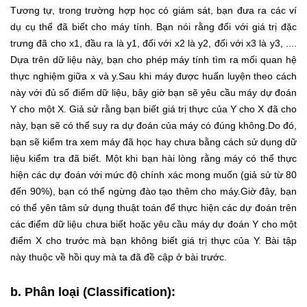
Tương tự, trong trường hợp học có giám sát, bạn đưa ra các ví
dụ cụ thể đã biết cho máy tính. Bạn nói rằng đối với giá trị đặc
trưng đã cho x1, đầu ra là y1, đối với x2 là y2, đối với x3 là y3, ....
Dựa trên dữ liệu này, bạn cho phép máy tính tìm ra mối quan hệ
thực nghiệm giữa x và y.Sau khi máy được huấn luyện theo cách
này với đủ số điểm dữ liệu, bây giờ bạn sẽ yêu cầu máy dự đoán
Y cho một X. Giả sử rằng bạn biết giá trị thực của Y cho X đã cho
này, bạn sẽ có thể suy ra dự đoán của máy có đúng không.Do đó,
bạn sẽ kiểm tra xem máy đã học hay chưa bằng cách sử dụng dữ
liệu kiểm tra đã biết. Một khi bạn hài lòng rằng máy có thể thực
hiện các dự đoán với mức độ chính xác mong muốn (giả sử từ 80
đến 90%), bạn có thể ngừng đào tạo thêm cho máy.Giờ đây, bạn
có thể yên tâm sử dụng thuật toán để thực hiện các dự đoán trên
các điểm dữ liệu chưa biết hoặc yêu cầu máy dự đoán Y cho một
điểm X cho trước mà bạn không biết giá trị thực của Y. Bài tập
này thuộc về hồi quy mà ta đã đề cập ở bài trước.
b. Phân loại (Classification):