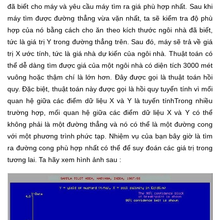
đã biết cho máy và yêu cầu máy tìm ra giá phù hợp nhất. Sau khi
máy tìm được đường thẳng vừa vặn nhất, ta sẽ kiểm tra độ phù
hợp của nó bằng cách cho ăn theo kích thước ngôi nhà đã biết,
tức là giá trị Y trong đường thẳng trên. Sau đó, máy sẽ trả về giá
trị X ước tính, tức là giá nhà dự kiến của ngôi nhà. Thuật toán có
thể dễ dàng tìm được giá của một ngôi nhà có diện tích 3000 mét
vuông hoặc thậm chí là lớn hơn. Đây được gọi là thuật toán hồi
quy. Đặc biệt, thuật toán này được gọi là hồi quy tuyến tính vì mối
quan hệ giữa các điểm dữ liệu X và Y là tuyến tínhTrong nhiều
trường hợp, mối quan hệ giữa các điểm dữ liệu X và Y có thể
không phải là một đường thẳng và nó có thể là một đường cong
với một phương trình phức tạp. Nhiệm vụ của bạn bây giờ là tìm
ra đường cong phù hợp nhất có thể để suy đoán các giá trị trong
tương lai. Ta hãy xem hình ảnh sau :