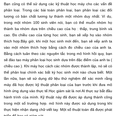
Bạn cũng có thể sử dụng các kỹ thuật học máy cho các vấn đề
phân loại. Trong các bài toán phân loại, bạn phân loại các đối
tượng có bản chất tương tự thành một nhóm duy nhất. Ví dụ,
trong một nhóm 100 sinh viên nói, bạn có thể muốn nhóm họ
thành ba nhóm dựa trên chiều cao của họ : thấp, trung bình và
cao. Đo chiều cao của từng học sinh, bạn sẽ xếp họ vào nhóm
thích hợp.Bây giờ, khi một học sinh mới đến, bạn sẽ xếp anh ta
vào một nhóm thích hợp bằng cách đo chiều cao của anh ta.
Bằng cách tuân theo các nguyên tắc trong mô hình hồi quy, bạn
sẽ đào tạo máy phân loại học sinh dựa trên đặc điểm của anh ta (
chiều cao ). Khi máy học cách các nhóm được thành lập, nó sẽ có
thể phân loại chính xác bất kỳ học sinh mới nào chưa biết. Một
lần nữa, bạn sẽ sử dụng dữ liệu thử nghiệm để xác minh rằng
máy đã học được kỹ thuật phân loại của bạn trước khi đưa mô
hình ứng dụng vào thực tế.Học giám sát là nơi AI thực sự bắt đầu
hành trình của mình. Kỹ thuật này đã được áp dụng thành công
trong một số trường hợp. mô hình này được sử dụng trong khi
thực hiện nhận dạng chữ viết tay. Một số thuật toán đã được phát
triển để học có giám sát