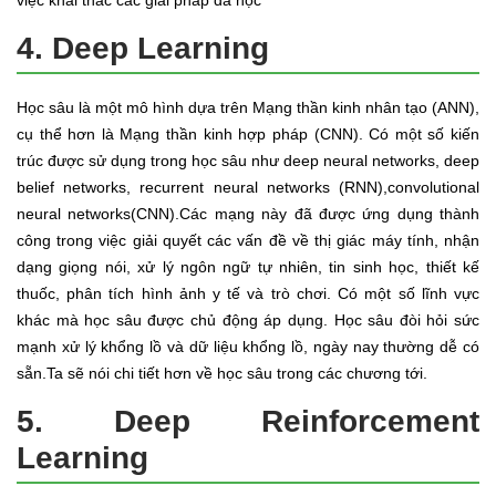
việc khai thác các giải pháp đã học
4. Deep Learning
Học sâu là một mô hình dựa trên Mạng thần kinh nhân tạo (ANN),
cụ thể hơn là Mạng thần kinh hợp pháp (CNN). Có một số kiến
trúc được sử dụng trong học sâu như deep neural networks, deep
belief networks, recurrent neural networks (RNN),convolutional
neural networks(CNN).Các mạng này đã được ứng dụng thành
công trong việc giải quyết các vấn đề về thị giác máy tính, nhận
dạng giọng nói, xử lý ngôn ngữ tự nhiên, tin sinh học, thiết kế
thuốc, phân tích hình ảnh y tế và trò chơi. Có một số lĩnh vực
khác mà học sâu được chủ động áp dụng. Học sâu đòi hỏi sức
mạnh xử lý khổng lồ và dữ liệu khổng lồ, ngày nay thường dễ có
sẵn.Ta sẽ nói chi tiết hơn về học sâu trong các chương tới.
5. Deep Reinforcement
Learning