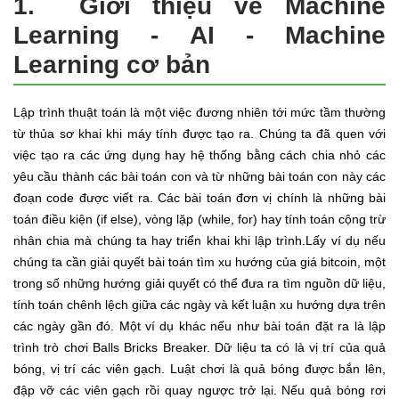
1. Giới thiệu về Machine
Learning - AI - Machine
Learning cơ bản
Lập trình thuật toán là một việc đương nhiên tới mức tầm thường
từ thủa sơ khai khi máy tính được tạo ra. Chúng ta đã quen với
việc tạo ra các ứng dụng hay hệ thống bằng cách chia nhỏ các
yêu cầu thành các bài toán con và từ những bài toán con này các
đoạn code được viết ra. Các bài toán đơn vị chính là những bài
toán điều kiện (if else), vòng lặp (while, for) hay tính toán cộng trừ
nhân chia mà chúng ta hay triển khai khi lập trình.Lấy ví dụ nếu
chúng ta cần giải quyết bài toán tìm xu hướng của giá bitcoin, một
trong số những hướng giải quyết có thể đưa ra tìm nguồn dữ liệu,
tính toán chênh lệch giữa các ngày và kết luận xu hướng dựa trên
các ngày gần đó. Một ví dụ khác nếu như bài toán đặt ra là lập
trình trò chơi Balls Bricks Breaker. Dữ liệu ta có là vị trí của quả
bóng, vị trí các viên gạch. Luật chơi là quả bóng được bắn lên,
đập vỡ các viên gạch rồi quay ngược trở lại. Nếu quả bóng rơi