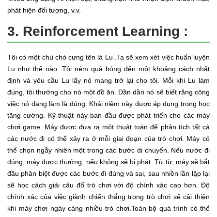
phát hiện đối tượng, v.v.
3. Reinforcement Learning :
Tôi có một chú chó cưng tên là Lu .Ta sẽ xem xét việc huấn luyện
Lu như thế nào. Tôi ném quả bóng đến một khoảng cách nhất
định và yêu cầu Lu lấy nó mang trở lại cho tôi. Mỗi khi Lu làm
đúng, tôi thưởng cho nó một đồ ăn. Dần dần nó sẽ biết rằng công
việc nó đang làm là đúng. Khái niệm này được áp dụng trong học
tăng cường. Kỹ thuật này ban đầu được phát triển cho các máy
chơi game. Máy được đưa ra một thuật toán để phân tích tất cả
các nước đi có thể xảy ra ở mỗi giai đoạn của trò chơi. Máy có
thể chọn ngẫy nhiên một trong các bước di chuyển. Nếu nước đi
đúng, máy được thưởng, nếu không sẽ bị phát. Từ từ, máy sẽ bắt
đầu phân biệt được các bước đi đúng và sai, sau nhiền lần lặp lại
sẽ học cách giải câu đố trò chơi với độ chính xác cao hơn. Độ
chính xác của việc giành chiến thắng trong trò chơi sẽ cải thiện
khi máy chơi ngày càng nhiều trò chơi.Toàn bộ quá trình có thể