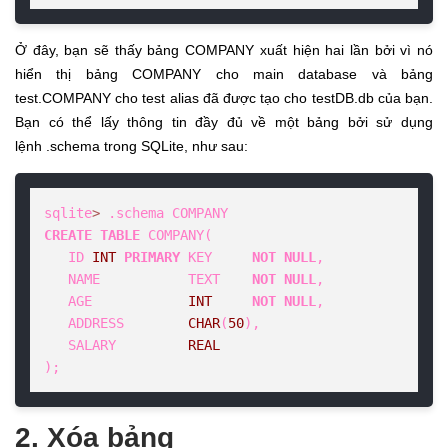
Ở đây, bạn sẽ thấy bảng COMPANY xuất hiện hai lần bởi vì nó
hiển thị bảng COMPANY cho main database và bảng
test.COMPANY cho test alias đã được tạo cho testDB.db của bạn.
Bạn có thể lấy thông tin đầy đủ về một bảng bởi sử dụng
lệnh .schema trong SQLite, như sau:
sqlite
>
CREATE
TABLE
 COMPANY(

   ID 
INT
PRIMARY
 KEY     
NOT
NULL
,

   NAME           TEXT    
NOT
NULL
,

   AGE            
INT
NOT
NULL
,

   ADDRESS        
CHAR
(
50
),

   SALARY         
REAL
);
2. Xóa bảng