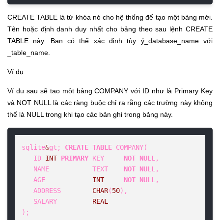
CREATE TABLE là từ khóa nó cho hệ thống để tạo một bảng mới.
Tên hoặc định danh duy nhất cho bảng theo sau lệnh CREATE
TABLE này. Bạn có thể xác định tùy ý_database_name với
_table_name.
Ví dụ
Ví dụ sau sẽ tạo một bảng COMPANY với ID như là Primary Key
và NOT NULL là các ràng buộc chỉ ra rằng các trường này không
thể là NULL trong khi tạo các bản ghi trong bảng này.
sqlite
&
gt; 
CREATE
TABLE
 COMPANY(

   ID 
INT
PRIMARY
 KEY     
NOT
NULL
,

   NAME           TEXT    
NOT
NULL
,

   AGE            
INT
NOT
NULL
,

   ADDRESS        
CHAR
(
50
),

   SALARY         
REAL
);