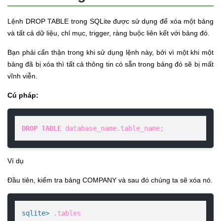
Lệnh DROP TABLE trong SQLite được sử dụng để xóa một bảng
và tất cả dữ liệu, chỉ mục, trigger, ràng buộc liên kết với bảng đó.
Bạn phải cẩn thận trong khi sử dụng lệnh này, bởi vì một khi một
bảng đã bị xóa thì tất cả thông tin có sẵn trong bảng đó sẽ bị mất
vĩnh viễn.
Cú pháp:
DROP
TABLE
 database_name.table_name;
Ví dụ
Đầu tiên, kiểm tra bảng COMPANY và sau đó chúng ta sẽ xóa nó.
sqlite> 
.tables