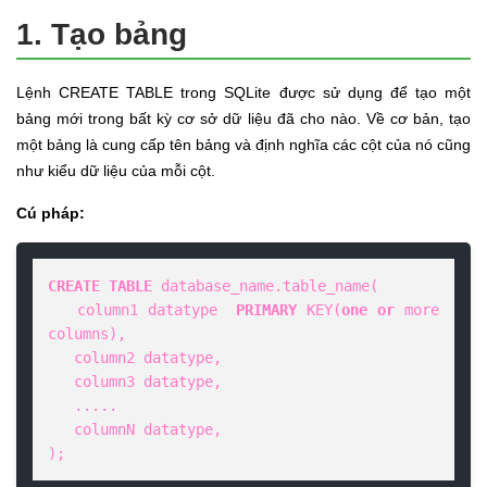
1. Tạo bảng
Lệnh CREATE TABLE trong SQLite được sử dụng để tạo một
bảng mới trong bất kỳ cơ sở dữ liệu đã cho nào. Về cơ bản, tạo
một bảng là cung cấp tên bảng và định nghĩa các cột của nó cũng
như kiểu dữ liệu của mỗi cột.
Cú pháp:
CREATE
TABLE
 database_name.table_name(

   column1 datatype  
PRIMARY
 KEY(
one
or
 more 
columns),

   column2 datatype,

   column3 datatype,

   .....

   columnN datatype,

);