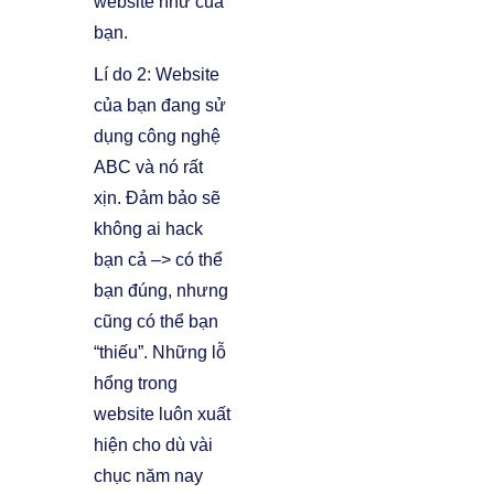
website như của
bạn.
Lí do 2: Website
của bạn đang sử
dụng công nghệ
ABC và nó rất
xịn. Đảm bảo sẽ
không ai hack
bạn cả –> có thể
bạn đúng, nhưng
cũng có thể bạn
“thiếu”. Những lỗ
hổng trong
website luôn xuất
hiện cho dù vài
chục năm nay