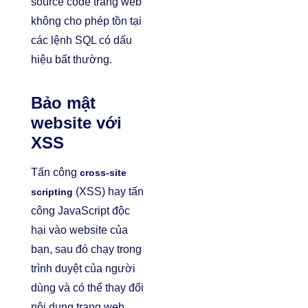
source code trang web
không cho phép tồn tại
các lệnh SQL có dấu
hiệu bất thường.
Bảo mật
website với
XSS
Tấn công
cross-site
(XSS) hay tấn
scripting
công JavaScript độc
hại vào website của
bạn, sau đó chạy trong
trình duyệt của người
dùng và có thể thay đổi
nội dung trang web